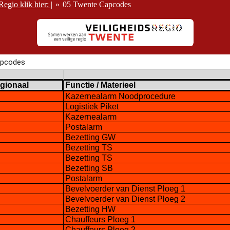
io klik hier: |
»
05 Twente Capcodes