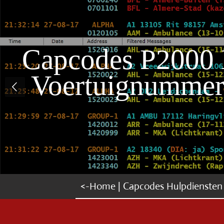
Ga
direct
naar
de
Capcodes P2000 
hoofdinhoud
Voertuignummers
<-Home | Capcodes Hulpdiensten 