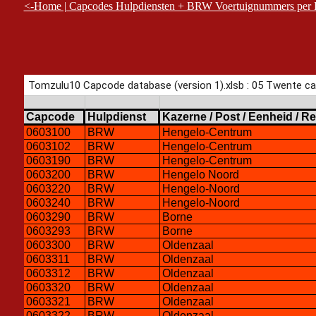
<-Home | Capcodes Hulpdiensten + BRW Voertuignummers per Reg