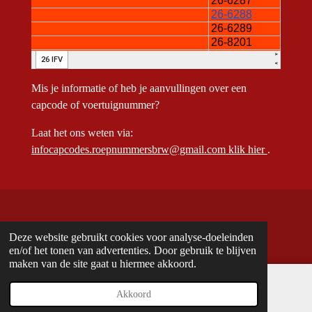
Mis je informatie of heb je aanvullingen over een
capcode of voertuignummer?
Laat het ons weten via:
infocapcodes.roepnummersbrw@gmail.com
klik hier
.
© 2013 - 2026
www.tomzulu10capcodes-brandweervoertuignummers.nl/
Deze website gebruikt cookies voor analyse-doeleinden
en/of het tonen van advertenties. Door gebruik te blijven
maken van de site gaat u hiermee akkoord.
Akkoord