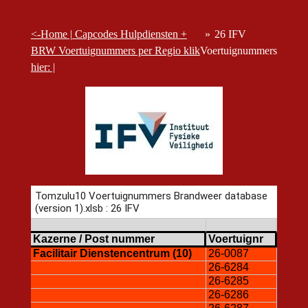
<-Home | Capcodes Hulpdiensten +
»
26 IFV
BRW Voertuignummers per Regio klik
Voertuignummers
hier: |